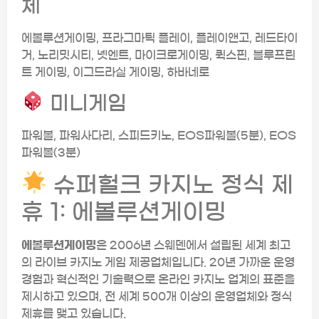
체
에볼루션게이밍, 프라그마틱 플레이, 플레이앤고, 레드타이
거, 노리밋시티, 넷엔트, 마이크로게이밍, 퀵스핀, 블루프린
트 게이밍, 이그드라실 게이밍, 하바네로
미니게임
파워볼, 파워사다리, 스피드키노, EOS파워볼(5분), EOS
파워볼(3분)
슈퍼헐크 카지노 정식 제
휴 1: 에볼루션게이밍
에볼루션게이밍
은 2006년 스웨덴에서 설립된 세계 최고
의 라이브 카지노 게임 제공업체입니다. 20년 가까운 운영
경험과 혁신적인 기술력으로 온라인 카지노 업계의 표준을
제시하고 있으며, 전 세계 500개 이상의 운영업체와 정식
제휴를 맺고 있습니다.