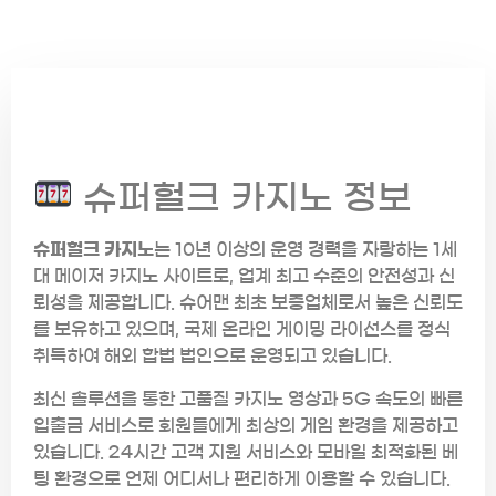
슈퍼헐크 카지노 정보
슈퍼헐크 카지노
는 10년 이상의 운영 경력을 자랑하는 1세
대 메이저 카지노 사이트로, 업계 최고 수준의 안전성과 신
뢰성을 제공합니다. 슈어맨 최초 보증업체로서 높은 신뢰도
를 보유하고 있으며, 국제 온라인 게이밍 라이선스를 정식
취득하여 해외 합법 법인으로 운영되고 있습니다.
최신 솔루션을 통한 고품질 카지노 영상과 5G 속도의 빠른
입출금 서비스로 회원들에게 최상의 게임 환경을 제공하고
있습니다. 24시간 고객 지원 서비스와 모바일 최적화된 베
팅 환경으로 언제 어디서나 편리하게 이용할 수 있습니다.