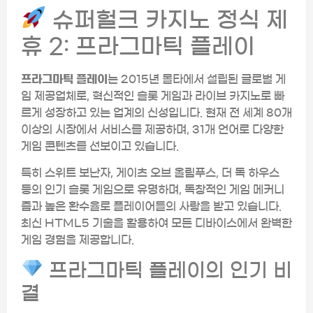
슈퍼헐크 카지노 정식 제
휴 2: 프라그마틱 플레이
프라그마틱 플레이
는 2015년 몰타에서 설립된 글로벌 게
임 제공업체로, 혁신적인 슬롯 게임과 라이브 카지노로 빠
르게 성장하고 있는 업계의 신성입니다. 현재 전 세계 80개
이상의 시장에서 서비스를 제공하며, 31개 언어로 다양한
게임 콘텐츠를 선보이고 있습니다.
특히 스위트 보난자, 게이츠 오브 올림푸스, 더 독 하우스
등의 인기 슬롯 게임으로 유명하며, 독창적인 게임 메커니
즘과 높은 환수율로 플레이어들의 사랑을 받고 있습니다.
최신 HTML5 기술을 활용하여 모든 디바이스에서 완벽한
게임 경험을 제공합니다.
프라그마틱 플레이의 인기 비
결