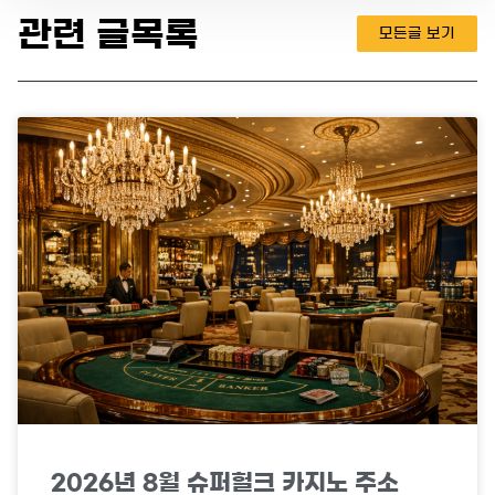
관련 글목록
모든글 보기
2026년 8월 슈퍼헐크 카지노 주소