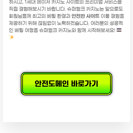
하시고, 1세대 메이저 카지노 사이트의 프리미엄 서비스를
직접 경험해보시기 바랍니다. 슈퍼헐크 카지노는 앞으로도
회원님들께 최고의 베팅 환경과
안전한 사이트
이용 경험을
제공하기 위해 끊임없이 노력하겠습니다. 여러분의 성공적
인 베팅 여정을 슈퍼헐크 카지노와 함께 시작해보세요!
안전도메인 바로가기