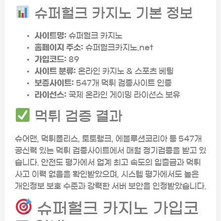
슈퍼헐크 카지노 기본 정보
사이트명:
슈퍼헐크 카지노
홈페이지 주소:
슈퍼헐크카지노.net
가입코드:
89
사이트 분류:
온라인 카지노 & 스포츠 베팅
보증사이트:
547개 먹튀 검증사이트 인증
라이선스:
국제 온라인 게이밍 라이선스 보유
먹튀 검증 결과
슈어맨, 먹튀폴리스, 토토랭크, 에볼루션코리아 등 547개
공신력 있는 먹튀 검증사이트에서 매월 정기검증을 받고 있
습니다. 안전도 평가에서 업계 최고 속도의 입출금과 먹튀
사고 이력 없음을 확인받았으며, 시스템 평가에서도 높은
개인정보 보호 수준과 강력한 서버 보안을 인정받았습니다.
슈퍼헐크 카지노 가입코