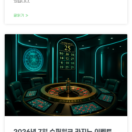
있습니다.
글읽기 »
2026년 7월 슈퍼헐크 카지노 이벤트