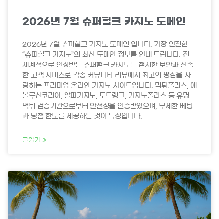
2026년 7월 슈퍼헐크 카지노 도메인
2026년 7월 슈퍼헐크 카지노 도메인 입니다. 가장 안전한
“슈퍼헐크 카지노”의 최신 도메인 정보를 안내 드립니다. 전
세계적으로 인정받는 슈퍼헐크 카지노는 철저한 보안과 신속
한 고객 서비스로 각종 커뮤니티 리뷰에서 최고의 평점을 자
랑하는 프리미엄 온라인 카지노 사이트입니다. 먹튀폴리스, 에
볼루션코리아, 알파카지노, 토토랭크, 카지노폴리스 등 유명
먹튀 검증기관으로부터 안전성을 인증받았으며, 무제한 베팅
과 당첨 한도를 제공하는 것이 특징입니다.
글읽기 »