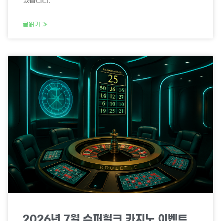
있습니다.
글읽기 »
2026년 7월 슈퍼헐크 카지노 이벤트