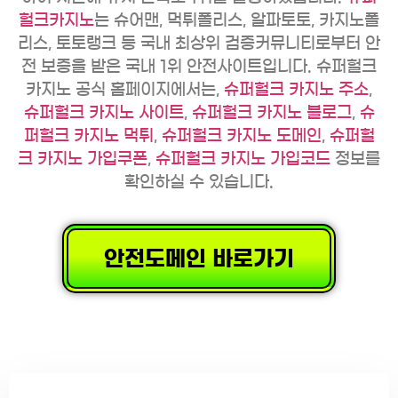
헐크카지노
는 슈어맨, 먹튀폴리스, 알파토토, 카지노폴
리스, 토토랭크 등 국내 최상위 검증커뮤니티로부터 안
전 보증을 받은 국내 1위 안전사이트입니다. 슈퍼헐크
카지노 공식 홈페이지에서는,
슈퍼헐크 카지노 주소
,
슈퍼헐크 카지노 사이트
,
슈퍼헐크 카지노 블로그
,
슈
퍼헐크 카지노 먹튀
,
슈퍼헐크 카지노 도메인
,
슈퍼헐
크 카지노 가입쿠폰
,
슈퍼헐크 카지노 가입코드
정보를
확인하실 수 있습니다.
안전도메인 바로가기