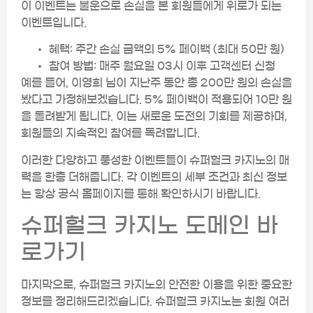
이 이벤트는 불운으로 손실을 본 회원들에게 위로가 되는
이벤트입니다.
혜택: 주간 손실 금액의 5% 페이백 (최대 50만 원)
참여 방법: 매주 월요일 03시 이후 고객센터 신청
예를 들어, 이영희 님이 지난주 동안 총 200만 원의 손실을
봤다고 가정해보겠습니다. 5% 페이백이 적용되어 10만 원
을 돌려받게 됩니다. 이는 새로운 도전의 기회를 제공하며,
회원들의 지속적인 참여를 독려합니다.
이러한 다양하고 풍성한 이벤트들이 슈퍼헐크 카지노의 매
력을 한층 더해줍니다. 각 이벤트의 세부 조건과 최신 정보
는 항상 공식 홈페이지를 통해 확인하시기 바랍니다.
슈퍼헐크 카지노 도메인 바
로가기
마지막으로, 슈퍼헐크 카지노의 안전한 이용을 위한 중요한
정보를 정리해드리겠습니다. 슈퍼헐크 카지노는 회원 여러