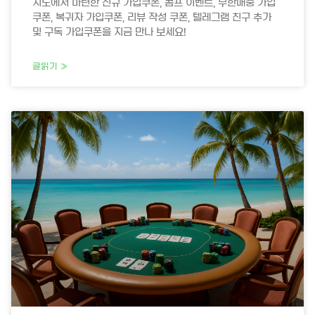
지노에서 마련한 신규 가입쿠폰, 콤프 이벤트, 무한매충 가입
쿠폰, 복귀자 가입쿠폰, 리뷰 작성 쿠폰, 텔레그램 친구 추가
및 구독 가입쿠폰을 지금 만나 보세요!
글읽기 »