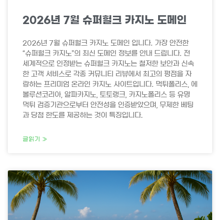
2026년 7월 슈퍼헐크 카지노 도메인
2026년 7월 슈퍼헐크 카지노 도메인 입니다. 가장 안전한
“슈퍼헐크 카지노”의 최신 도메인 정보를 안내 드립니다. 전
세계적으로 인정받는 슈퍼헐크 카지노는 철저한 보안과 신속
한 고객 서비스로 각종 커뮤니티 리뷰에서 최고의 평점을 자
랑하는 프리미엄 온라인 카지노 사이트입니다. 먹튀폴리스, 에
볼루션코리아, 알파카지노, 토토랭크, 카지노폴리스 등 유명
먹튀 검증기관으로부터 안전성을 인증받았으며, 무제한 베팅
과 당첨 한도를 제공하는 것이 특징입니다.
글읽기 »