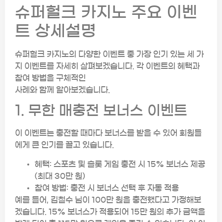
슈퍼헐크 카지노 주요 이벤
트 상세설명
슈퍼헐크 카지노의 다양한 이벤트 중 가장 인기 있는 세 가
지 이벤트를 자세히 살펴보겠습니다. 각 이벤트의 혜택과
참여 방법을 구체적인
사례와 함께 알아보겠습니다.
1. 무한 매충전 보너스 이벤트
이 이벤트는 충전할 때마다 보너스를 받을 수 있어 회원들
에게 큰 인기를 끌고 있습니다.
혜택: 스포츠 및 슬롯 게임 충전 시 15% 보너스 제공
(최대 30만 원)
참여 방법: 충전 시 보너스 선택 후 자동 적용
예를 들어, 김철수 님이 100만 원을 충전했다고 가정해보
겠습니다. 15% 보너스가 적용되어 15만 원의 추가 금액을