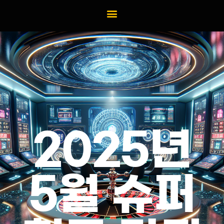
2025년
5월 슈퍼