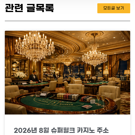
관련 글목록
모든글 보기
2026년 8월 슈퍼헐크 카지노 주소