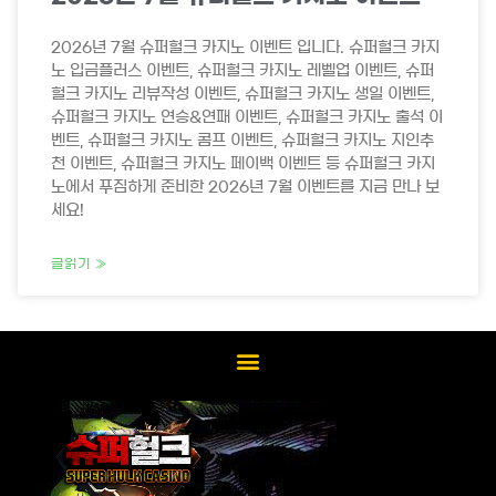
2026년 7월 슈퍼헐크 카지노 이벤트 입니다. 슈퍼헐크 카지
노 입금플러스 이벤트, 슈퍼헐크 카지노 레벨업 이벤트, 슈퍼
헐크 카지노 리뷰작성 이벤트, 슈퍼헐크 카지노 생일 이벤트,
슈퍼헐크 카지노 연승&연패 이벤트, 슈퍼헐크 카지노 출석 이
벤트, 슈퍼헐크 카지노 콤프 이벤트, 슈퍼헐크 카지노 지인추
천 이벤트, 슈퍼헐크 카지노 페이백 이벤트 등 슈퍼헐크 카지
노에서 푸짐하게 준비한 2026년 7월 이벤트를 지금 만나 보
세요!
글읽기 »