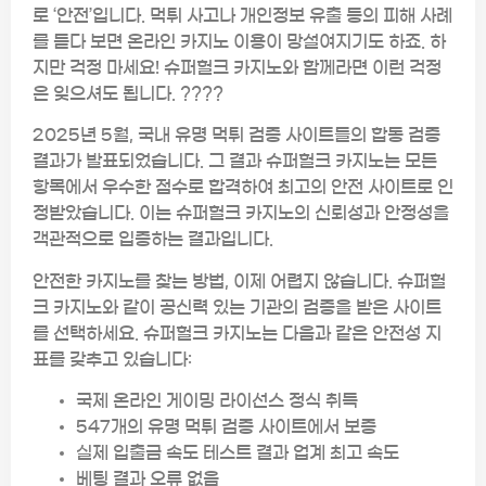
로 ‘안전’입니다. 먹튀 사고나 개인정보 유출 등의 피해 사례
를 듣다 보면 온라인 카지노 이용이 망설여지기도 하죠. 하
지만 걱정 마세요! 슈퍼헐크 카지노와 함께라면 이런 걱정
은 잊으셔도 됩니다. ????
2025년 5월, 국내 유명 먹튀 검증 사이트들의 합동 검증
결과가 발표되었습니다. 그 결과 슈퍼헐크 카지노는 모든
항목에서 우수한 점수로 합격하여 최고의 안전 사이트로 인
정받았습니다. 이는 슈퍼헐크 카지노의 신뢰성과 안정성을
객관적으로 입증하는 결과입니다.
안전한 카지노를 찾는 방법, 이제 어렵지 않습니다. 슈퍼헐
크 카지노와 같이 공신력 있는 기관의 검증을 받은 사이트
를 선택하세요. 슈퍼헐크 카지노는 다음과 같은 안전성 지
표를 갖추고 있습니다:
국제 온라인 게이밍 라이선스 정식 취득
547개의 유명 먹튀 검증 사이트에서 보증
실제 입출금 속도 테스트 결과 업계 최고 속도
베팅 결과 오류 없음