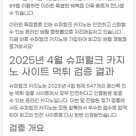
89를 이용하면 이러한 특별한 혜택을 더욱 빠르게 만나볼
수 있습니다.
이러한 특징들로 인해 슈퍼헐크 카지노는 안전하고 신뢰할
수 있는 온라인 베팅 플랫폼으로 자리매김하고 있습니다.
지금 바로 슈퍼헐크 카지노에 가입하여 최고의 베팅 경험을
즐겨보세요!
2025년 4월 슈퍼헐크 카지
노 사이트 먹튀 검증 결과
슈퍼헐크 카지노는 2025년 4월 현재 547개의 공신력 있
는 먹튀 검증 사이트에서 모두 안전하다고 인증받은 믿을
수 있는 온라인 카지노입니다. 이번 달 진행된 정기 검증에
서도 슈퍼헐크 카지노는 모든 항목에서 우수한 점수로 합격
하며 최고의 안전 사이트로 다시 한번 인정받았습니다.
검증 개요