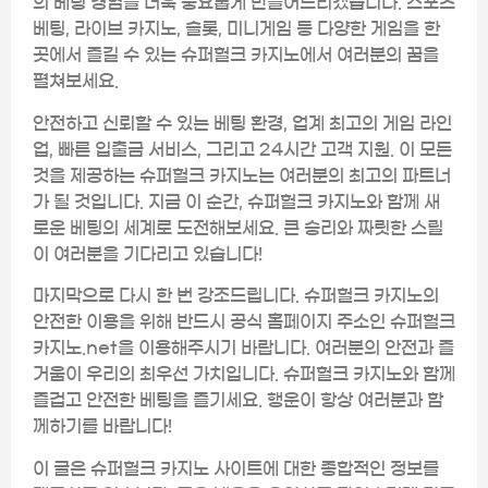
의 베팅 경험을 더욱 풍요롭게 만들어드리겠습니다. 스포츠
베팅, 라이브 카지노, 슬롯, 미니게임 등 다양한 게임을 한
곳에서 즐길 수 있는 슈퍼헐크 카지노에서 여러분의 꿈을
펼쳐보세요.
안전하고 신뢰할 수 있는 베팅 환경, 업계 최고의 게임 라인
업, 빠른 입출금 서비스, 그리고 24시간 고객 지원. 이 모든
것을 제공하는 슈퍼헐크 카지노는 여러분의 최고의 파트너
가 될 것입니다. 지금 이 순간, 슈퍼헐크 카지노와 함께 새
로운 베팅의 세계로 도전해보세요. 큰 승리와 짜릿한 스릴
이 여러분을 기다리고 있습니다!
마지막으로 다시 한 번 강조드립니다. 슈퍼헐크 카지노의
안전한 이용을 위해 반드시 공식 홈페이지 주소인 슈퍼헐크
카지노.net을 이용해주시기 바랍니다. 여러분의 안전과 즐
거움이 우리의 최우선 가치입니다. 슈퍼헐크 카지노와 함께
즐겁고 안전한 베팅을 즐기세요. 행운이 항상 여러분과 함
께하기를 바랍니다!
이 글은 슈퍼헐크 카지노 사이트에 대한 종합적인 정보를