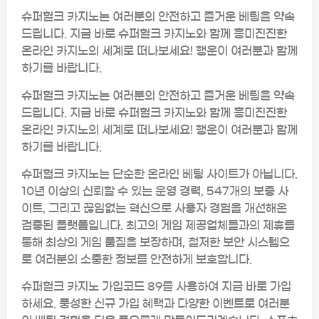
슈퍼헐크 카지노는 여러분의 안전하고 즐거운 베팅을 약속
드립니다. 지금 바로 슈퍼헐크 카지노와 함께 흥미진진한
온라인 카지노의 세계로 떠나보세요! 행운이 여러분과 함께
하기를 바랍니다.
슈퍼헐크 카지노는 여러분의 안전하고 즐거운 베팅을 약속
드립니다. 지금 바로 슈퍼헐크 카지노와 함께 흥미진진한
온라인 카지노의 세계로 떠나보세요! 행운이 여러분과 함께
하기를 바랍니다.
슈퍼헐크 카지노는 단순한 온라인 베팅 사이트가 아닙니다.
10년 이상의 신뢰할 수 있는 운영 경력, 547개의 보증 사
이트, 그리고 끊임없는 혁신으로 사용자 경험을 개선해온
검증된 플랫폼입니다. 최고의 게임 제공업체들과의 제휴를
통해 최상의 게임 품질을 보장하며, 철저한 보안 시스템으
로 여러분의 소중한 정보를 안전하게 보호합니다.
슈퍼헐크 카지노 가입코드 89를 사용하여 지금 바로 가입
하세요. 풍성한 신규 가입 혜택과 다양한 이벤트로 여러분