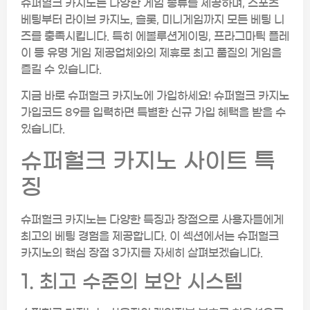
슈퍼헐크 카지노는 다양한 게임 종류를 제공하며, 스포츠
베팅부터 라이브 카지노, 슬롯, 미니게임까지 모든 베팅 니
즈를 충족시킵니다. 특히 에볼루션게이밍, 프라그마틱 플레
이 등 유명 게임 제공업체와의 제휴로 최고 품질의 게임을
즐길 수 있습니다.
지금 바로 슈퍼헐크 카지노에 가입하세요! 슈퍼헐크 카지노
가입코드 89를 입력하면 특별한 신규 가입 혜택을 받을 수
있습니다.
슈퍼헐크 카지노 사이트 특
징
슈퍼헐크 카지노는 다양한 특징과 장점으로 사용자들에게
최고의 베팅 경험을 제공합니다. 이 섹션에서는 슈퍼헐크
카지노의 핵심 장점 3가지를 자세히 살펴보겠습니다.
1. 최고 수준의 보안 시스템