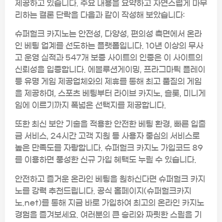
제공하고 있습니다. 주요 내용을 요약하고 자연스럽게 마무
리하는 결론 단락을 다음과 같이 작성해 보았습니다:
슈퍼헐크 카지노는 안전성, 다양성, 편의성 측면에서 온라
인 베팅 업계를 선도하는 플랫폼입니다. 10년 이상의 무사
고 운영 실적과 547개 보증 사이트의 인증은 이 사이트의
신뢰성을 입증합니다. 에볼루션게이밍, 프라그마틱 플레이
등 유명 게임 제공업체와의 제휴를 통해 최고 품질의 게임
을 제공하며, 스포츠 베팅부터 라이브 카지노, 슬롯, 미니게
임에 이르기까지 폭넓은 선택지를 제공합니다.
또한 최신 보안 기술을 적용한 안전한 베팅 환경, 빠른 입출
금 서비스, 24시간 고객 지원 등 사용자 중심의 서비스로
높은 만족도를 자랑합니다. 슈퍼헐크 카지노 가입코드 89
를 이용하면 풍성한 신규 가입 혜택도 누릴 수 있습니다.
안전하고 즐거운 온라인 베팅을 원하신다면 슈퍼헐크 카지
노를 강력 추천드립니다. 공식 홈페이지(슈퍼헐크카지
노.net)를 통해 지금 바로 가입하여 최고의 온라인 카지노
경험을 즐겨보세요. 여러분의 큰 승리와 짜릿한 스릴을 기