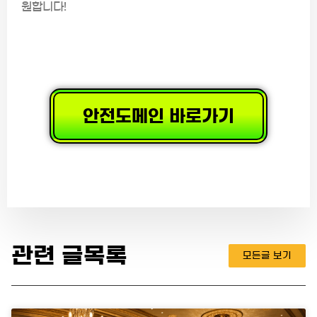
원합니다!
안전도메인 바로가기
관련 글목록
모든글 보기