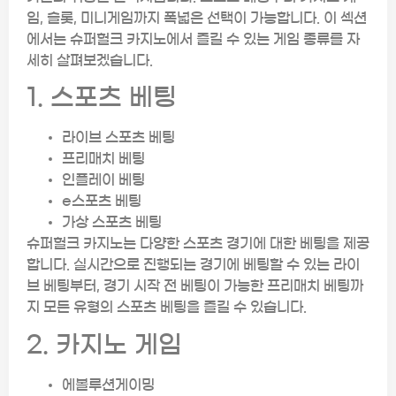
임, 슬롯, 미니게임까지 폭넓은 선택이 가능합니다. 이 섹션
에서는 슈퍼헐크 카지노에서 즐길 수 있는 게임 종류를 자
세히 살펴보겠습니다.
1. 스포츠 베팅
라이브 스포츠 베팅
프리매치 베팅
인플레이 베팅
e스포츠 베팅
가상 스포츠 베팅
슈퍼헐크 카지노는 다양한 스포츠 경기에 대한 베팅을 제공
합니다. 실시간으로 진행되는 경기에 베팅할 수 있는 라이
브 베팅부터, 경기 시작 전 베팅이 가능한 프리매치 베팅까
지 모든 유형의 스포츠 베팅을 즐길 수 있습니다.
2. 카지노 게임
에볼루션게이밍