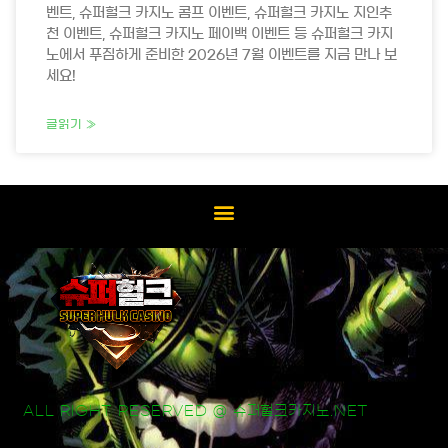
벤트, 슈퍼헐크 카지노 콤프 이벤트, 슈퍼헐크 카지노 지인추
천 이벤트, 슈퍼헐크 카지노 페이백 이벤트 등 슈퍼헐크 카지
노에서 푸짐하게 준비한 2026년 7월 이벤트를 지금 만나 보
세요!
글읽기 »
ALL RIGHT RESERVED @ 슈퍼헐크카지노.NET